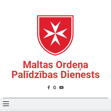
Skip
to
content
Maltas Ordeņa
Palīdzības Dienests
Labdarības Organizācija