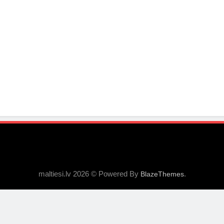
maltiesi.lv 2026 © Powered By
.
BlazeThemes