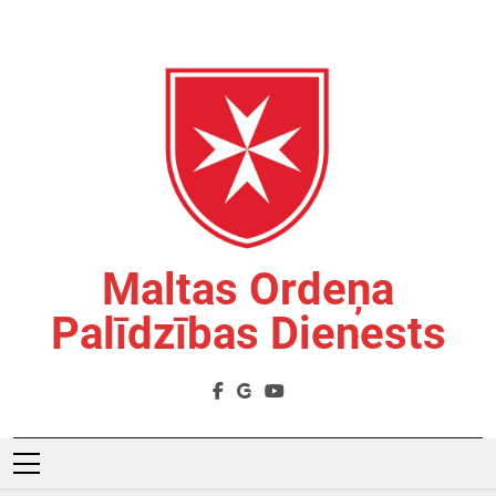
Skip
to
content
Maltas Ordeņa
Palīdzības Dienests
Labdarības Organizācija