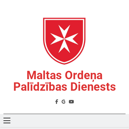
Skip
to
content
Maltas Ordeņa
Palīdzības Dienests
Labdarības Organizācija