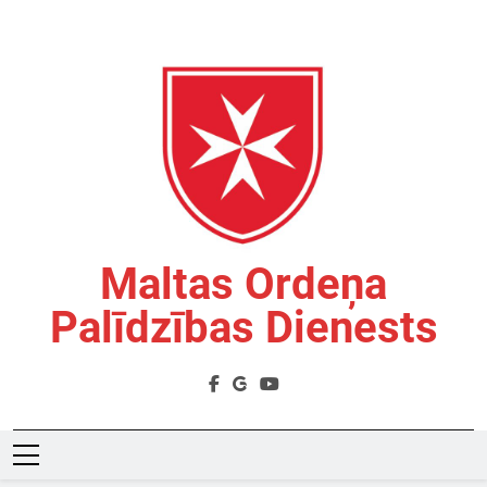
Skip
to
content
Maltas Ordeņa
Palīdzības Dienests
Labdarības Organizācija