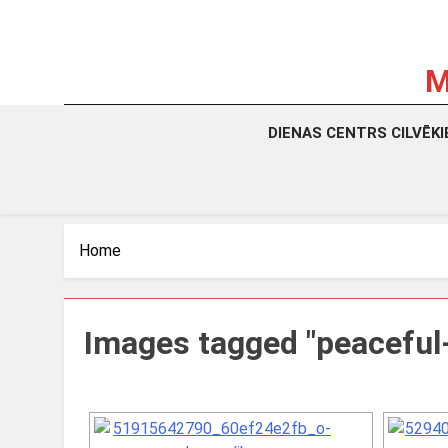
Skip
to
content
M
La
DIENAS CENTRS CILVĒK
Home
Images tagged "peaceful