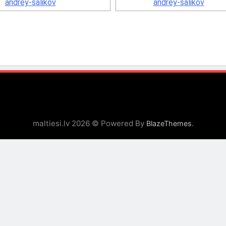
maltiesi.lv 2026 © Powered By
.
BlazeThemes