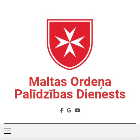
Skip
to
content
Maltas Ordeņa
Palīdzības Dienests
Labdarības Organizācija