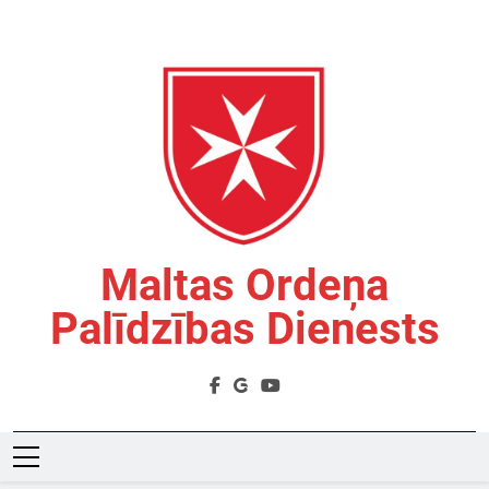
Skip
to
content
Maltas Ordeņa
Palīdzības Dienests
Labdarības Organizācija