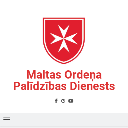
Skip
to
content
Maltas Ordeņa
Palīdzības Dienests
Labdarības Organizācija