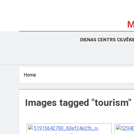
Skip
to
content
M
La
DIENAS CENTRS CILVĒK
Home
Images tagged "tourism"