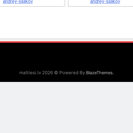
maltiesi.lv 2026 © Powered By
.
BlazeThemes