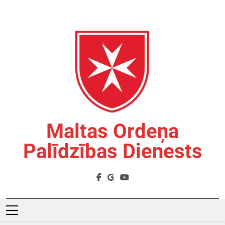
Skip
to
content
Maltas Ordeņa
Palīdzības Dienests
Labdarības Organizācija