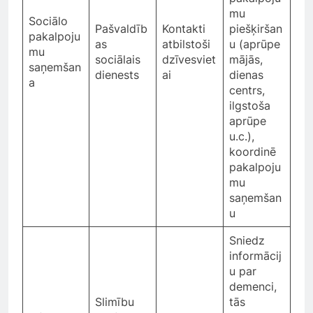
mu
Sociālo
Pašvaldīb
Kontakti
piešķiršan
pakalpoju
as
atbilstoši
u (aprūpe
mu
sociālais
dzīvesviet
mājās,
saņemšan
dienests
ai
dienas
a
centrs,
ilgstoša
aprūpe
u.c.),
koordinē
pakalpoju
mu
saņemšan
u
Sniedz
informācij
u par
demenci,
Slimību
tās