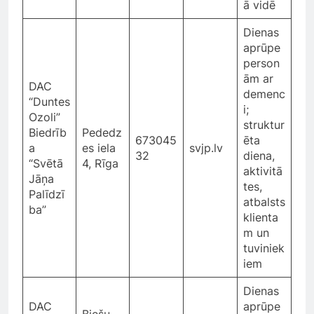
ā vidē
Dienas
aprūpe
person
ām ar
DAC
demenc
“Duntes
i;
Ozoli”
struktur
Biedrīb
Pededz
673045
ēta
a
es iela
svjp.lv
32
diena,
“Svētā
4, Rīga
aktivitā
Jāņa
tes,
Palīdzī
atbalsts
ba”
klienta
m un
tuviniek
iem
Dienas
DAC
aprūpe