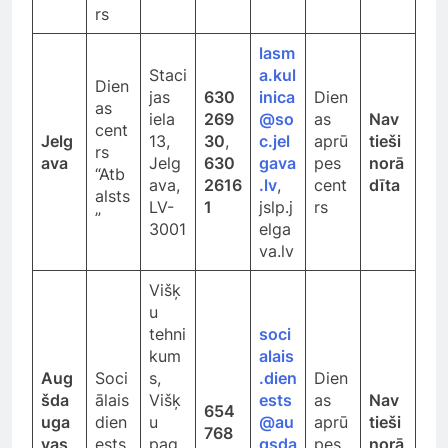
rs
lasm
Staci
a.kul
Dien
jas
630
inica
Dien
as
iela
269
@so
as
Nav
cent
Jelg
13,
30
,
c.jel
aprū
tieši
rs
ava
Jelg
630
gava
pes
norā
“Atb
ava,
2616
.lv
,
cent
dīta
alsts
LV-
1
jslp.j
rs
”
3001
elga
va.lv
Višķ
u
tehni
soci
kum
alais
Aug
Soci
s,
.dien
Dien
šda
ālais
Višķ
ests
as
Nav
654
uga
dien
u
@au
aprū
tieši
768
vas
ests
pag.,
gsda
pes
norā