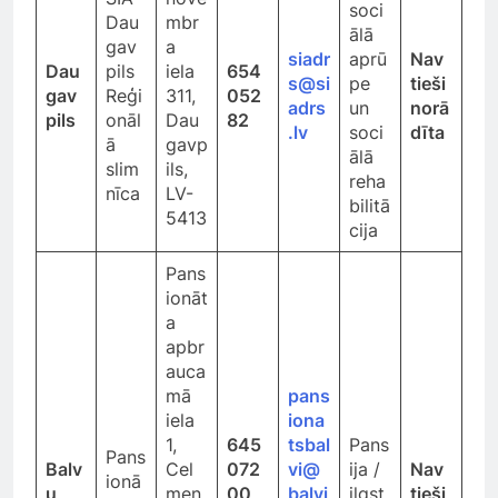
soci
Dau
mbr
ālā
gav
a
siadr
aprū
Nav
Dau
pils
iela
654
s@si
pe
tieši
gav
Reģi
311,
052
adrs
un
norā
pils
onāl
Dau
82
.lv
soci
dīta
ā
gavp
ālā
slim
ils,
reha
nīca
LV-
bilitā
5413
cija
Pans
ionāt
a
apbr
auca
mā
pans
iela
iona
1,
645
tsbal
Pans
Pans
Balv
Cel
072
vi@
ija /
Nav
ionā
u
men
00
,
balvi
ilgst
tieši