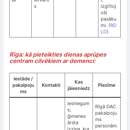
s
izglītoj
oši
pasāku
mi. (
RD
LD
)
Rīga: kā pieteikties dienas aprūpes
centram cilvēkiem ar demenci:
Iestāde /
Kas
pakalpoju
Kontakti
Piezīme
jāiesniedz
ms
iesniegum
Rīgā DAC
s;
pakalpoju
ģimenes
ms
ārsta
personām
izziņa, kur