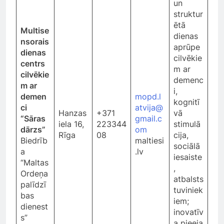
un
struktur
ētā
Multise
dienas
nsorais
aprūpe
dienas
cilvēkie
centrs
m ar
cilvēkie
demenc
m ar
i,
demen
mopd.l
kognitī
ci
atvija@
Hanzas
+371
vā
“Sāras
gmail.c
iela 16,
223344
stimulā
dārzs”
om
Rīga
08
cija,
Biedrīb
maltiesi
sociālā
a
.lv
iesaiste
“Maltas
,
Ordeņa
atbalsts
palīdzī
tuviniek
bas
iem;
dienest
inovatīv
s”
a pieeja