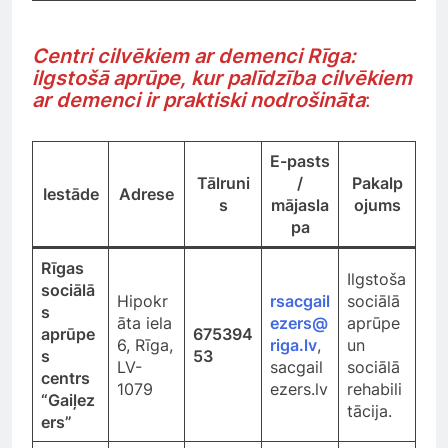
Centri cilvēkiem ar demenci Rīga:
ilgstošā aprūpe, kur palīdzība cilvēkiem
ar demenci ir praktiski nodrošināta
:
E-pasts
Tālruni
/
Pakalp
Iestāde
Adrese
s
mājasla
ojums
pa
Rīgas
Ilgstoša
sociālā
Hipokr
rsacgail
sociālā
s
āta iela
ezers@
aprūpe
aprūpe
675394
6, Rīga,
riga.lv
,
un
s
53
LV-
sacgail
sociālā
centrs
1079
ezers.lv
rehabili
“Gaiļez
tācija.
ers”