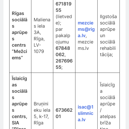
671819
55
Rīgas
(lietved
Ilgstoša
sociālā
Maliena
e);
mezcie
sociālā
s
s iela
par
ms@rig
aprūpe
aprūpe
3A,
pakalp
a.lv
,
un
s
Rīga,
ojumu
mezcie
sociālā
centrs
LV-
67848
ms.lv
rehabili
“Mežci
1079
062
,
tācija;
ems”
267696
55
;
Īslaicīg
as
Īslaicīg
sociālā
a
s
sociālā
aprūpe
Bruņini
aprūpe
isac@1
s
eku iela
673662
/
slimnic
centrs,
5, k-17,
01
atelpas
a.lv
SIA
Rīga
brīža