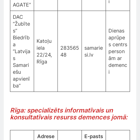
i
AGATE”
DAC
“Žubīte
s”
Dienas
Biedrīb
aprūpe
Katoļu
a
s centrs
iela
283565
samarie
“Latvija
person
22/24,
48
si.lv
s
ām ar
Rīga
Samari
demenc
ešu
i
apvienī
ba”
Rīga: specializēts informatīvais un
konsultatīvais resurss demences jomā:
Adrese
E-pasts