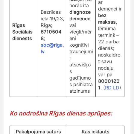
ar
norādīta
demenci ir
Baznīcas
diagnoze
bez
iela 19/23,
demence
maksas
,
Rīgas
Rīga;
vai
lēmuma
Sociālais
6710504
viegli/mēr
termiņš –
dienests
8
;
eni
22 darba
soc@riga.
kognitīvi
dienas;
lv
traucējumi
noskaidro
;
t savu
atsevišķo
nodaļu
s
var pa
gadījumo
8000120
s psihiatra
1
. (
RD LD
)
atzinums
Ko nodrošina Rīgas dienas aprūpes:
Pakalpojuma saturs
Kas iekļauts