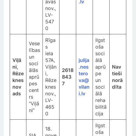
avas
.lv
nov.,
LV-
547
0
Rīga
Ilgst
Vese
s
oša
lības
iela
soci
un
Viļā
57A,
julija
ālā
soci
ni,
Viļān
.nes
aprū
Nav
ālās
2618
Rēze
i,
tero
pe
tieši
aprū
843
knes
Rēze
va@
un
norā
pes
7
nov
knes
vilan
soci
dīta
cent
ads
nov.,
i.lv
ālā
rs
LV-
reha
“Viļā
465
bilitā
ni”
0
cija
Ilgst
18.
oša
SIA
nove