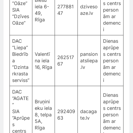
Biešu
“Oāze”
s centrs
iela 6-
277881
dziveso
SIA
person
49,
47
aze.lv
“Dzīves
ām ar
Rīga
Oāze”
demenc
i
DAC
Dienas
“Liepa”
aprūpe
Biedrīb
Valentī
pansion
s centrs
262517
a
na iela
atsliepa
person
67
“Dzinta
16, Rīga
.lv
ām ar
rkrasta
demenc
serviss”
i
DAC
Dienas
“AGATE
Bruņini
aprūpe
”
eku iela
s centrs
SIA
292409
dacaga
8, telpa
person
“Aprūpe
63
te.lv
5A,
ām ar
s
Rīga
demenc
centrs