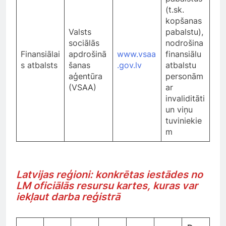
(t.sk.
kopšanas
Valsts
pabalstu),
sociālās
nodrošina
Finansiālai
apdrošinā
www.vsaa
finansiālu
s atbalsts
šanas
.gov.lv
atbalstu
aģentūra
personām
(VSAA)
ar
invaliditāti
un viņu
tuviniekie
m
Latvijas reģioni: konkrētas iestādes no
LM oficiālās resursu kartes, kuras var
iekļaut darba reģistrā