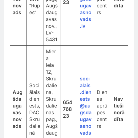
23
nov
“Rūp
Augš
ugav
cent
dīta
ads
es”
daug
asno
rs
avas
vads
nov.,
.lv
LV-
5481
Mier
a
iela
12,
Skru
soci
Soci
dalie
alais
Aug
ālais
na,
.dien
Dien
šda
dien
Skru
ests
as
Nav
654
uga
ests,
dalie
@au
aprū
tieši
768
vas
DAC
nas
gsda
pes
norā
23
nov
Skru
pag.,
ugav
cent
dīta
ads
dalie
Augš
asno
rs
nā
daug
vads