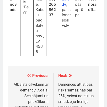
ts
nov
e,
265
.lv
,
oša
norā
“Bal
ads
Kubu
862
pans
aprū
dīta
vi”
lu
37
ionat
pe
pag.,
sbal
Balv
vi.lv
u
nov.,
LV-
456
6
Previous:
Next:
Ziņu
izvēlne
Atbalsts cilvēkiem ar
Demences attīstības
demenci/ 7.daļa:
risks samazinās par
Secinājumi un
25%, veicot noteiktus
priekšlikumi
smadzeņu treniņa