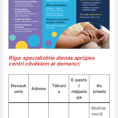
Rīga: specializētie dienas aprūpes
centri cilvēkiem ar demenci:
E-pasts
Nosauk
Tālruni
/
Ko
Adrese
ums
s
mājasla
sniedz
pa
Multise
nsorā