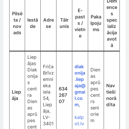
Dem
ence
E-
Pilsē
s
past
Paka
ta /
Iestā
Adre
Tālr
spec
s /
lpoju
nov
de
se
unis
ializ
vietn
ms
ads
ācija
e
avot
ā
Liep
ājas
Friča
diak
Diak
Dien
Brīvz
onija
onija
as
emni
.liep
s
aprū
eka
aja@
Nav
cent
634
pes
Liep
iela
gmai
tieši
ra
267
cent
āja
54,
l.co
norā
Dien
07
rs
Liep
m
,
dīta
as
seni
āja,
aprū
orie
LV-
kalp
pes
m
3401
ot.lv
cent