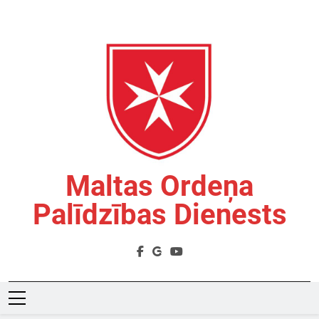
Skip
to
content
Maltas Ordeņa
Palīdzības Dienests
Labdarības Organizācija