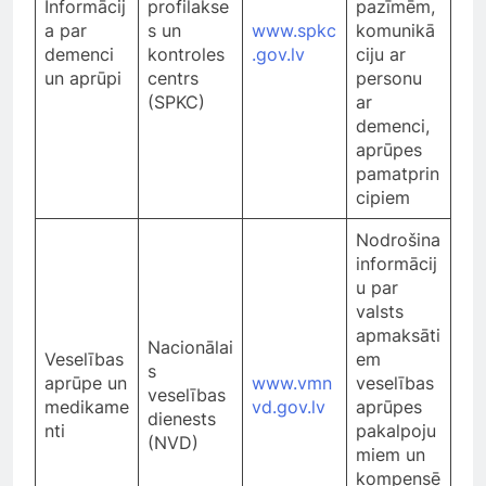
Informācij
profilakse
pazīmēm,
a par
s un
www.spkc
komunikā
demenci
kontroles
.gov.lv
ciju ar
un aprūpi
centrs
personu
(SPKC)
ar
demenci,
aprūpes
pamatprin
cipiem
Nodrošina
informācij
u par
valsts
apmaksāti
Nacionālai
Veselības
em
s
aprūpe un
www.vmn
veselības
veselības
medikame
vd.gov.lv
aprūpes
dienests
nti
pakalpoju
(NVD)
miem un
kompensē