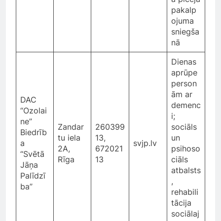
pakalp
ojuma
sniegša
nā
Dienas
aprūpe
person
ām ar
DAC
demenc
“Ozolai
i;
ne”
Zandar
260399
sociāls
Biedrīb
tu iela
13,
un
a
svjp.lv
2A,
672021
psihoso
“Svētā
Rīga
13
ciāls
Jāņa
atbalsts
Palīdzī
,
ba”
rehabili
tācija
sociālaj