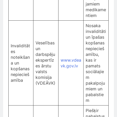
jamiem
medikame
ntiem
Nosaka
invaliditāti
un īpašas
Veselības
kopšanas
Invaliditāt
un
nepiecieš
es
darbspēju
amību,
noteikšan
ekspertīz
www.vdea
kas ir
a un
es ārstu
vk.gov.lv
pamats
kopšanas
valsts
sociālajie
nepiecieš
komisija
m
amība
(VDEĀVK)
pakalpoju
miem un
pabalstie
m
Piešķir
pabalstus