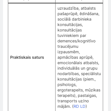
uzraudzība, atbalsts
pašaprūpē, ēdināšana,
sociālā darbinieka
konsultācijas,
konsultācijas
tuviniekiem par
demences/kognitīvo
traucējumu
izpausmēm,
Praktiskais saturs
apmācības aprūpē,
emocionālais atbalsts,
individuālās un grupu
nodarbības, speciālistu
konsultācijas (piem.,
psihologs,
ergoterapeits, mūzikas
terapeits), pastaigas,
transports uz/no
mājām. (
RD LD
)