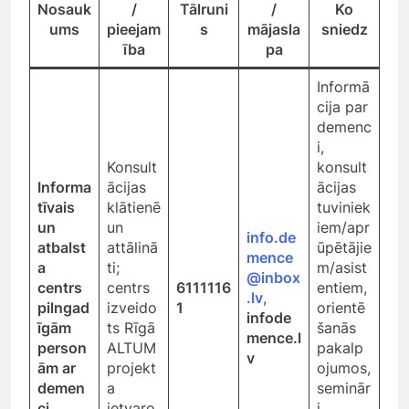
Nosauk
/
Tālruni
/
Ko
ums
pieejam
s
mājasla
sniedz
ība
pa
Informā
cija par
demenc
i,
Konsult
konsult
Informa
ācijas
ācijas
tīvais
klātienē
tuviniek
un
un
iem/apr
info.de
atbalst
attālinā
ūpētājie
mence
a
ti;
m/asist
@inbox
centrs
centrs
6111116
entiem,
.lv
,
pilngad
izveido
1
orientē
infode
īgām
ts Rīgā
šanās
mence.l
person
ALTUM
pakalp
v
ām ar
projekt
ojumos,
demen
a
seminār
ci
ietvaro
i,