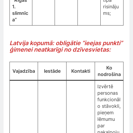
“Rīgas
tipa
1.
risināju
slimnīc
ms;
a”
Latvija kopumā: obligātie “ieejas punkti”
ģimenei neatkarīgi no dzīvesvietas:
Ko
Vajadzība
Iestāde
Kontakti
nodrošina
Izvērtē
personas
funkcionāl
o stāvokli,
pieņem
lēmumu
par
pakalpoju