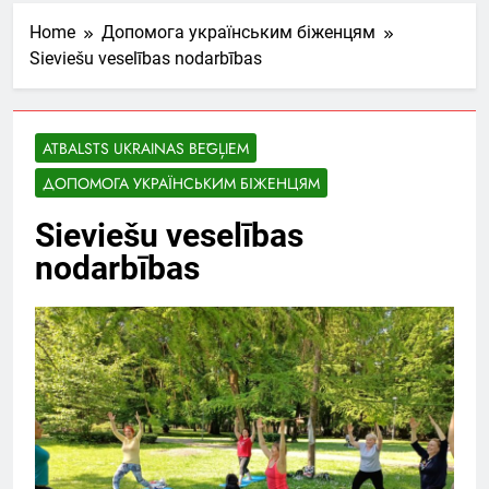
Home
Допомога українським біженцям
Sieviešu veselības nodarbības
ATBALSTS UKRAINAS BĒGĻIEM
ДОПОМОГА УКРАЇНСЬКИМ БІЖЕНЦЯМ
Sieviešu veselības
nodarbības