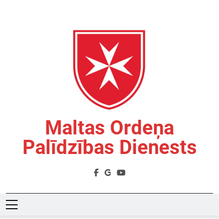
Skip
to
content
Maltas Ordeņa
Palīdzības Dienests
Labdarības Organizācija