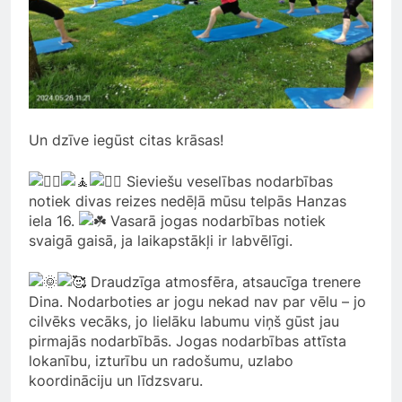
Un dzīve iegūst citas krāsas!
Sieviešu veselības nodarbības
notiek divas reizes nedēļā mūsu telpās Hanzas
iela 16.
Vasarā jogas nodarbības notiek
svaigā gaisā, ja laikapstākļi ir labvēlīgi.
Draudzīga atmosfēra, atsaucīga trenere
Dina. Nodarboties ar jogu nekad nav par vēlu – jo
cilvēks vecāks, jo lielāku labumu viņš gūst jau
pirmajās nodarbībās. Jogas nodarbības attīsta
lokanību, izturību un radošumu, uzlabo
koordināciju un līdzsvaru.