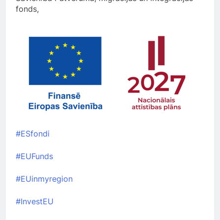
fonds,
#ESfondi
#EUFunds
#EUinmyregion
#InvestEU