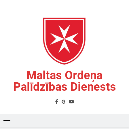
Skip
to
content
Maltas Ordeņa
Palīdzības Dienests
Labdarības Organizācija