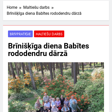
Home
Maltiešu darbs
Brīnišķīga diena Babītes rododendru dārzā
BRĪVPRĀTĪGIE
MALTIEŠU DARBS
Brīnišķīga diena Babītes
rododendru dārzā