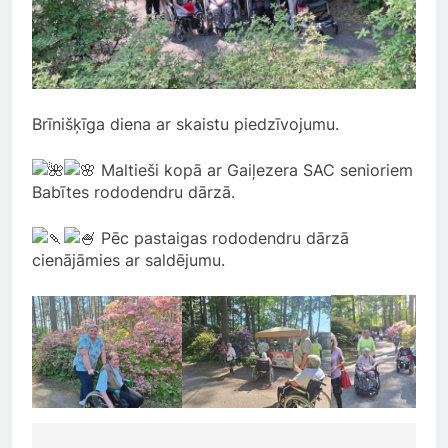
Brīnišķīga diena ar skaistu piedzīvojumu.
Maltieši kopā ar Gaiļezera SAC senioriem
Babītes rododendru dārzā.
Pēc pastaigas rododendru dārzā
cienājāmies ar saldējumu.