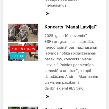
mehānismus….
Koncerts “Manai Latvijai”
2025. gada 19. novembrī
ESF+programmas materiālās
nenodrošinātības mazināšanai
MALTIEŠU DARBS
ietvaros notika socializēšanās
PROJEKTI
pasākums, koncerts “Manai
Latvijai”. Paldies par sirsnīgo
atmosfēru un skanīgo kopā
dziedāšanu Andrim Akermanim
un visiem pasākuma
dalībniekiem! #ESfondi