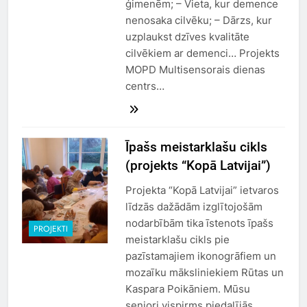
ģimenēm; – Vieta, kur demence
nenosaka cilvēku; – Dārzs, kur
uzplaukst dzīves kvalitāte
cilvēkiem ar demenci… Projekts
MOPD Multisensorais dienas
centrs…
Īpašs meistarklašu cikls
(projekts “Kopā Latvijai”)
Projekta “Kopā Latvijai” ietvaros
līdzās dažādām izglītojošām
nodarbībām tika īstenots īpašs
PROJEKTI
meistarklašu cikls pie
pazīstamajiem ikonogrāfiem un
mozaīku māksliniekiem Rūtas un
Kaspara Poikāniem. Mūsu
seniori vispirms piedalījās