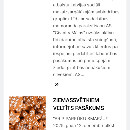
atbalstu Latvijas sociāli
mazaizsargātākajām sabiedrības
grupām. Līdz ar sadarbības
memoranda parakstīšanu AS
“Civinity Mājas” uzsāks aktīvu
līdzdarbību atbalsta sniegšanā,
informējot arī savus klientus par
iespējām piedalīties labdarības
pasākumos un par iespējām
ziedot grūtībās nonākušiem
cilvēkiem. AS…
ZIEMASSVĒTKIEM
VELTĪTS PASĀKUMS
“AR PIPARKŪKU SMARŽU!”
2025. gada 12. decembrī plkst.