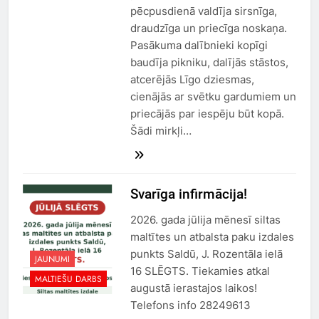
pēcpusdienā valdīja sirsnīga,
draudzīga un priecīga noskaņa.
Pasākuma dalībnieki kopīgi
baudīja pikniku, dalījās stāstos,
atcerējās Līgo dziesmas,
cienājās ar svētku gardumiem un
priecājās par iespēju būt kopā.
Šādi mirkļi…
Svarīga infirmācija!
2026. gada jūlija mēnesī siltas
maltītes un atbalsta paku izdales
punkts Saldū, J. Rozentāla ielā
JAUNUMI
16 SLĒGTS. Tiekamies atkal
MALTIEŠU DARBS
augustā ierastajos laikos!
Telefons info 28249613