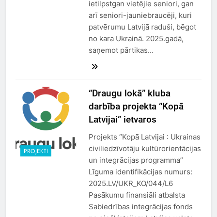
ietilpstgan vietējie seniori, gan
arī seniori-jauniebraucēji, kuri
patvērumu Latvijā raduši, bēgot
no kara Ukrainā. 2025.gadā,
saņemot pārtikas…
“Draugu lokā” kluba
darbība projekta “Kopā
Latvijai” ietvaros
Projekts “Kopā Latvijai : Ukrainas
civiliedzīvotāju kultūrorientācijas
PROJEKTI
un integrācijas programma”
Līguma identifikācijas numurs:
2025.LV/UKR_KO/044/L6
Pasākumu finansiāli atbalsta
Sabiedrības integrācijas fonds