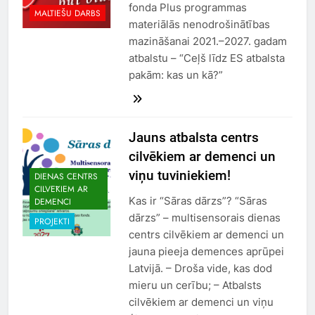
fonda Plus programmas
MALTIEŠU DARBS
materiālās nenodrošinātības
mazināšanai 2021.–2027. gadam
atbalstu – “Ceļš līdz ES atbalsta
pakām: kas un kā?”
Jauns atbalsta centrs
cilvēkiem ar demenci un
viņu tuviniekiem!
DIENAS CENTRS
CILVĒKIEM AR
Kas ir “Sāras dārzs”? “Sāras
DEMENCI
dārzs” – multisensorais dienas
PROJEKTI
centrs cilvēkiem ar demenci un
jauna pieeja demences aprūpei
Latvijā. – Droša vide, kas dod
mieru un cerību; – Atbalsts
cilvēkiem ar demenci un viņu