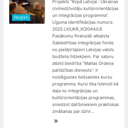
Projekts “Kopā Latvijai : Ukrainas
civiliedzīvotāju kultūrorientācijas
un integrācijas programma”.
PROJEKTI
Līguma identifikācijas numurs:
2025.LV/UKR_KO/044/L6
Pasākumu finansiāli atbalsta
Sabiedrības integrācijas fonds
no piešķirtajiem Latvijas valsts
budžeta līdzekļiem. Par saturu
atbild biedrība “Maltas Ordeņa
palīdzības dienests”. Ir
noslēgusies tiešsaistes kursu
programma. Kursi tika īstenoti kā
daļa no integrācijas un
kultūrorientācijas programmas,
sniedzot dalībniekiem praktiskas
zināšanas par dzīvi…