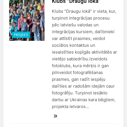
Klubs “Draugu lokā”
Klubs “Draugu lokā” ir vieta, kur,
turpinot integrācijas procesu
pēc latviešu valodas un
integrācijas kursiem, dalībnieki
PROJEKTI
var attīstīt prasmes, veidot
sociālos kontaktus un
iesaistīties kopīgās aktivitātēs ar
vietējo sabiedrību.Izveidots
fotoklubs, kura mērķis ir gan
pilnveidot fotografēšanas
prasmes, gan radīt iespēju
dalīties ar radošām idejām caur
fotogrāfiju. Turpinot iesākto
darbu ar Ukrainas kara bēgļiem,
projekta ietvaros…