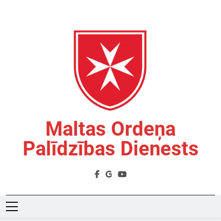
Skip
to
content
Maltas Ordeņa
Palīdzības Dienests
Labdarības Organizācija