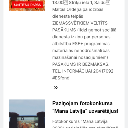
13.00 Striķu ielā 1, Saldū
MALTIEŠU DARBS
Maltas Ordeņa palīdzības
dienesta telpās
ZIEMASSVĒTKIEM VELTĪTS
PASĀKUMS (līdzi ņemot sociālā
dienesta izziņu par personas
atbilstību ESF+ programmas
materiālās nenodrošinātības
mazināšanai nosacījumiem)
PASĀKUMS IR BEZMAKSAS.
TEL. INFORMĀCIJAI 20417092
#ESfondi
Paziņojam fotokonkursa
“Mana Latvija” uzvarētājus!
Fotokonkurss “Mana Latvija