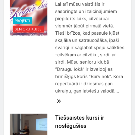
Lai arī mūsu valstī šis ir
saspringts un izaicinājumiem
piepildīts laiks, cilvēcībai
PROJEKTI
vienmēr jābūt pirmajā vietā.
SENIORU KLUBS
Tieši brīžos, kad pasaule kļūst
skaļāka un satraucošāka, īpaši
svarīgi ir saglabāt spēju satikties
-cilvēkam ar cilvēku, sirdij ar
sirdi. Mūsu senioru klubā
“Draugu lokā” ir izveidojies
brīnišķīgs koris “Barvinok”. Kora
repertuārā ir dziesmas gan
ukraiņu, gan latviešu valodā….
Tiešsaistes kursi ir
noslēgušies