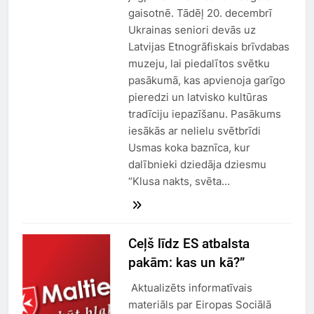
gaisotnē. Tādēļ 20. decembrī
Ukrainas seniori devās uz
Latvijas Etnogrāfiskais brīvdabas
muzeju, lai piedalītos svētku
pasākumā, kas apvienoja garīgo
pieredzi un latvisko kultūras
tradīciju iepazīšanu. Pasākums
iesākās ar nelielu svētbrīdi
Usmas koka baznīca, kur
dalībnieki dziedāja dziesmu
“Klusa nakts, svēta…
Ceļš līdz ES atbalsta
pakām: kas un kā?”
Aktualizēts informatīvais
materiāls par Eiropas Sociālā