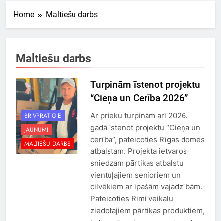
Home
Maltiešu darbs
Maltiešu darbs
Turpinām īstenot projektu
“Cieņa un Cerība 2026”
Ar prieku turpinām arī 2026.
BRĪVPRĀTĪGIE
gadā īstenot projektu “Cieņa un
JAUNUMI
cerība”, pateicoties Rīgas domes
MALTIEŠU DARBS
atbalstam. Projekta ietvaros
sniedzam pārtikas atbalstu
vientuļajiem senioriem un
cilvēkiem ar īpašām vajadzībām.
Pateicoties Rimi veikalu
ziedotajiem pārtikas produktiem,