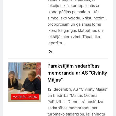
lekciju ciklā, kur iepazinās ar
ikonogrāfijas pamatiem – tās
simbolisko valodu, krāsu nozīmi,
proporcijām un gaismas lomu
ikonā kā garīgās klātbūtnes un
iekšējā miera zīmi. Tāpat tika
iepazīta…
Parakstījām sadarbības
memorandu ar AS “Civinity
Mājas”
12. decembrī, AS “Civinity Mājas”
un biedrība “Maltas Ordeņa
MALTIEŠU DARBS
Palīdzības Dienests” noslēdza
sadarbības memorandu par
turpmāko sadarbību, lai sniegtu