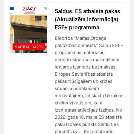
Saldus. ES atbalsta pakas
(Aktualizēta informācija)
ESF+ programma
Biedrība “Maltas Ordeņa
palīdzības dienests” Saldū ESF+
MALTIEŠU DARBS
programmas materiālās
nenodrošinātības mazināšanai
ietvaros izsniedz bezmaksas
Eiropas Savienības atbalsta
pakas trūcīgajiem un krīzes
situācijā nonākušiem
iedzīvotājiem, tai skaitā Ukrainas
civiliedzīvotājiem, kam
izsniegtas attiecīgas izziņas. No
2026. gada 18. maija ES atbalsta
paku izdales punkts Saldū tiek
pārcelts uz J. Rozentāla ielu