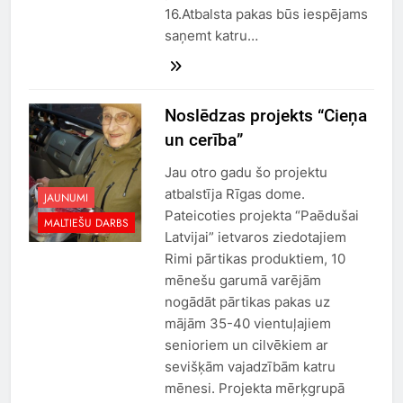
16.Atbalsta pakas būs iespējams
saņemt katru…
Noslēdzas projekts “Cieņa
un cerība”
Jau otro gadu šo projektu
atbalstīja Rīgas dome.
JAUNUMI
Pateicoties projekta “Paēdušai
MALTIEŠU DARBS
Latvijai” ietvaros ziedotajiem
Rimi pārtikas produktiem, 10
mēnešu garumā varējām
nogādāt pārtikas pakas uz
mājām 35-40 vientuļajiem
senioriem un cilvēkiem ar
sevišķām vajadzībām katru
mēnesi. Projekta mērķgrupā