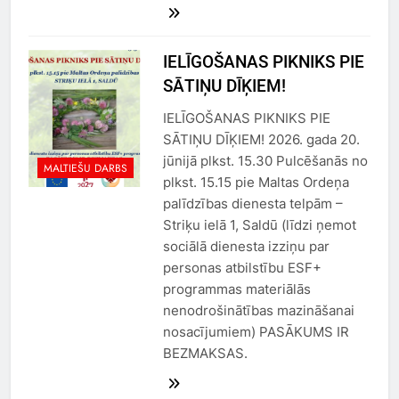
IELĪGOŠANAS PIKNIKS PIE
SĀTIŅU DĪĶIEM!
IELĪGOŠANAS PIKNIKS PIE
SĀTIŅU DĪĶIEM! 2026. gada 20.
jūnijā plkst. 15.30 Pulcēšanās no
MALTIEŠU DARBS
plkst. 15.15 pie Maltas Ordeņa
palīdzības dienesta telpām –
Striķu ielā 1, Saldū (līdzi ņemot
sociālā dienesta izziņu par
personas atbilstību ESF+
programmas materiālās
nenodrošinātības mazināšanai
nosacījumiem) PASĀKUMS IR
BEZMAKSAS.