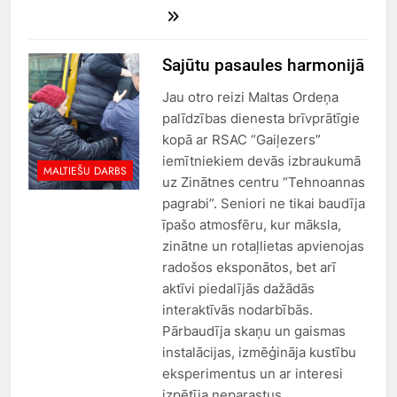
Sajūtu pasaules harmonijā
Jau otro reizi Maltas Ordeņa
palīdzības dienesta brīvprātīgie
kopā ar RSAC “Gaiļezers”
iemītniekiem devās izbraukumā
MALTIEŠU DARBS
uz Zinātnes centru “Tehnoannas
pagrabi”. Seniori ne tikai baudīja
īpašo atmosfēru, kur māksla,
zinātne un rotaļlietas apvienojas
radošos eksponātos, bet arī
aktīvi piedalījās dažādās
interaktīvās nodarbībās.
Pārbaudīja skaņu un gaismas
instalācijas, izmēģināja kustību
eksperimentus un ar interesi
izpētīja neparastus