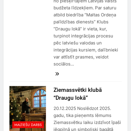
no piešķirtajiem Latvijas valsts
budžeta līdzekļiem. Par saturu
atbild biedrība “Maltas Ordeņa
palīdzības dienests” Klubs
“Draugu lokā” ir vieta, kur,
turpinot integrācijas procesu
pēc latviešu valodas un
integrācijas kursiem, dalībnieki
var attīstīt prasmes, veidot
sociālos…
Ziemassvētki klubā
“Draugu lokā”
20.12.2025 Noslēdzot 2025.
gadu, tika pieņemts lēmums
Ziemassvētku laiku izdzīvot īpaši
MALTIEŠU DARBS
jēgpilnā un simboliski bagātā