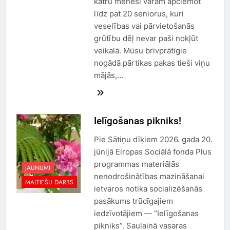
katru mēnesi varam apciemot
līdz pat 20 seniorus, kuri
veselības vai pārvietošanās
grūtību dēļ nevar paši nokļūt
veikalā. Mūsu brīvprātīgie
nogādā pārtikas pakas tieši viņu
mājās,…
Ielīgošanas pikniks!
Pie Sātiņu dīķiem 2026. gada 20.
jūnijā Eiropas Sociālā fonda Plus
programmas materiālās
JAUNUMI
nenodrošinātības mazināšanai
MALTIEŠU DARBS
ietvaros notika socializēšanās
pasākums trūcīgajiem
iedzīvotājiem — “Ielīgošanas
pikniks”. Saulainā vasaras