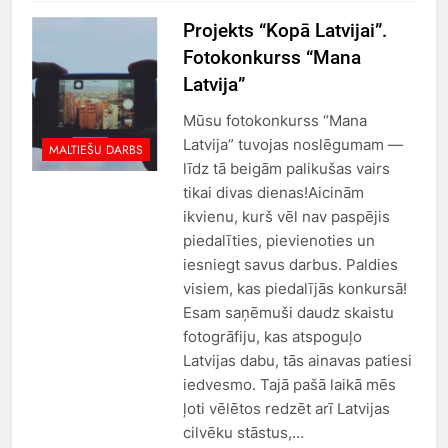
Projekts “Kopā Latvijai”.
Fotokonkurss “Mana
Latvija”
Mūsu fotokonkurss “Mana
Latvija” tuvojas noslēgumam —
MALTIEŠU DARBS
līdz tā beigām palikušas vairs
tikai divas dienas!Aicinām
ikvienu, kurš vēl nav paspējis
piedalīties, pievienoties un
iesniegt savus darbus. Paldies
visiem, kas piedalījās konkursā!
Esam saņēmuši daudz skaistu
fotogrāfiju, kas atspoguļo
Latvijas dabu, tās ainavas patiesi
iedvesmo. Tajā pašā laikā mēs
ļoti vēlētos redzēt arī Latvijas
cilvēku stāstus,…