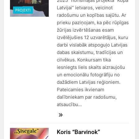
2025” norisinājās projekta “Kopā
Latvijai” ietvaros, veicinot
PROJEKTI
radošumu un kopības sajūtu. Ar
prieku paziņojam, ka pēc rūpīgas
žūrijas izvērtēšanas esam
izvēlējušies 12 uzvarētājus, kuru
darbi vislabāk atspoguļo Latvijas
dabas skaistumu, tradīcijas un
cilvēkus. Konkursam tika
iesniegts liels skaits aizraujošu
un emocionālu fotogrāfiju no
dažādiem Latvijas reģioniem.
Pateicamies ikvienam
dalībniekam par radošumu,
atsaucību…
Koris “Barvinok”