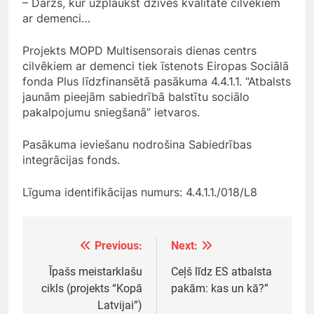
– Dārzs, kur uzplaukst dzīves kvalitāte cilvēkiem
ar demenci…
Projekts MOPD Multisensorais dienas centrs
cilvēkiem ar demenci tiek īstenots Eiropas Sociālā
fonda Plus līdzfinansētā pasākuma 4.4.1.1. “Atbalsts
jaunām pieejām sabiedrībā balstītu sociālo
pakalpojumu sniegšanā” ietvaros.
Pasākuma ieviešanu nodrošina Sabiedrības
integrācijas fonds.
Līguma identifikācijas numurs: 4.4.1.1./018/L8
Previous:
Next:
Ziņu
izvēlne
Īpašs meistarklašu
Ceļš līdz ES atbalsta
cikls (projekts “Kopā
pakām: kas un kā?”
Latvijai”)