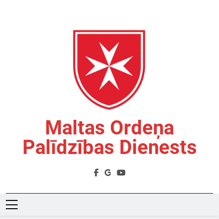
Skip
to
content
Maltas Ordeņa
Palīdzības Dienests
Labdarības Organizācija