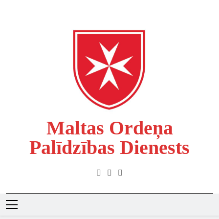
Skip
to
content
Maltas Ordeņa
Palīdzības Dienests
Labdarības Organizācija