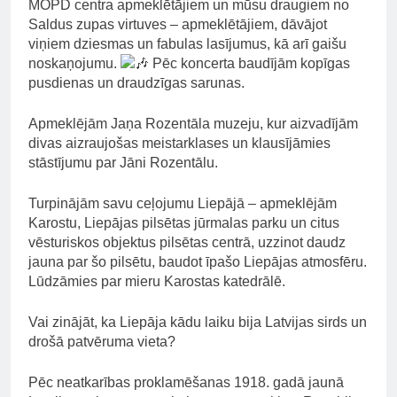
MOPD centra apmeklētājiem un mūsu draugiem no
Saldus zupas virtuves – apmeklētājiem, dāvājot
viņiem dziesmas un fabulas lasījumus, kā arī gaišu
noskaņojumu.
Pēc koncerta baudījām kopīgas
pusdienas un draudzīgas sarunas.
Apmeklējām Jaņa Rozentāla muzeju, kur aizvadījām
divas aizraujošas meistarklases un klausījāmies
stāstījumu par Jāni Rozentālu.
Turpinājām savu ceļojumu Liepājā – apmeklējām
Karostu, Liepājas pilsētas jūrmalas parku un citus
vēsturiskos objektus pilsētas centrā, uzzinot daudz
jauna par šo pilsētu, baudot īpašo Liepājas atmosfēru.
Lūdzāmies par mieru Karostas katedrālē.
Vai zinājāt, ka Liepāja kādu laiku bija Latvijas sirds un
drošā patvēruma vieta?
Pēc neatkarības proklamēšanas 1918. gadā jaunā