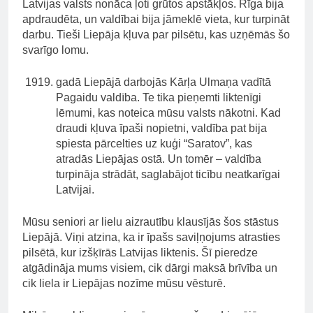
Latvijas valsts nonāca ļoti grūtos apstākļos. Rīga bija
apdraudēta, un valdībai bija jāmeklē vieta, kur turpināt
darbu. Tieši Liepāja kļuva par pilsētu, kas uzņēmās šo
svarīgo lomu.
gadā Liepājā darbojās Kārļa Ulmaņa vadītā
Pagaidu valdība. Te tika pieņemti liktenīgi
lēmumi, kas noteica mūsu valsts nākotni. Kad
draudi kļuva īpaši nopietni, valdība pat bija
spiesta pārcelties uz kuģi “Saratov”, kas
atradās Liepājas ostā. Un tomēr – valdība
turpināja strādāt, saglabājot ticību neatkarīgai
Latvijai.
Mūsu seniori ar lielu aizrautību klausījās šos stāstus
Liepājā. Viņi atzina, ka ir īpašs saviļņojums atrasties
pilsētā, kur izšķīrās Latvijas liktenis. Šī pieredze
atgādināja mums visiem, cik dārgi maksā brīvība un
cik liela ir Liepājas nozīme mūsu vēsturē.