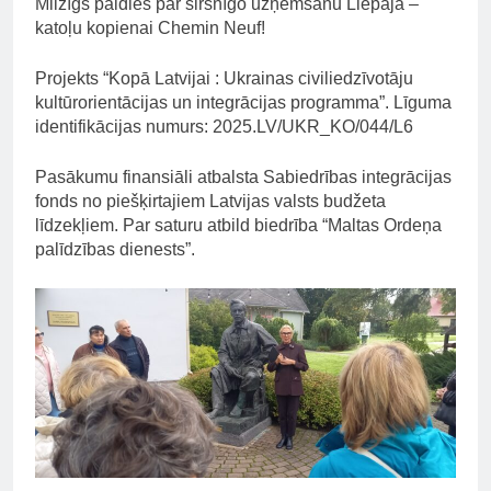
Milzīgs paldies par sirsnīgo uzņemšanu Liepājā –
katoļu kopienai Chemin Neuf!
Projekts “Kopā Latvijai : Ukrainas civiliedzīvotāju
kultūrorientācijas un integrācijas programma”. Līguma
identifikācijas numurs: 2025.LV/UKR_KO/044/L6
Pasākumu finansiāli atbalsta Sabiedrības integrācijas
fonds no piešķirtajiem Latvijas valsts budžeta
līdzekļiem. Par saturu atbild biedrība “Maltas Ordeņa
palīdzības dienests”.