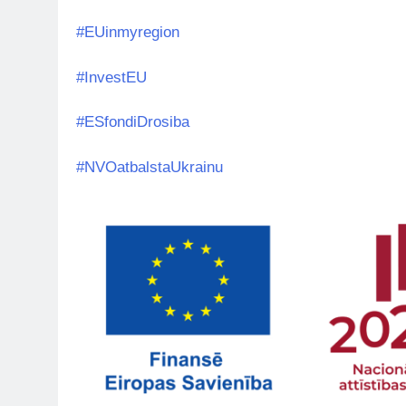
#EUinmyregion
#InvestEU
#ESfondiDrosiba
#NVOatbalstaUkrainu