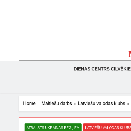
Skip
to
content
DIENAS CENTRS CILVĒKI
Home
Maltiešu darbs
Latviešu valodas klubs
ATBALSTS UKRAINAS BĒGĻIEM
LATVIEŠU VALODAS KLUB