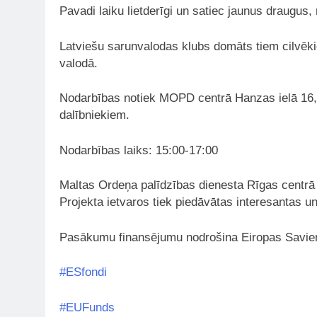
Pavadi laiku lietderīgi un satiec jaunus draugus,
Latviešu sarunvalodas klubs domāts tiem cilvēkie
valodā.
Nodarbības notiek MOPD centrā Hanzas ielā 16, R
dalībniekiem.
Nodarbības laiks: 15:00-17:00
Maltas Ordeņa palīdzības dienesta Rīgas centrā t
Projekta ietvaros tiek piedāvātas interesantas u
Pasākumu finansējumu nodrošina Eiropas Savienī
#ESfondi
#EUFunds