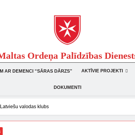
Maltas Ordeņa Palīdzības Dienest
Labdarības Organizācija
AKTĪVIE PROJEKTI
EM AR DEMENCI “SĀRAS DĀRZS”
DOKUMENTI
Latviešu valodas klubs
S