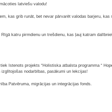
 mācoties latviešu valodu!
m, kas grib runāt, bet nevar pārvarēt valodas barjeru, kas 
īgā katru pirmdienu un trešdienu, kas ļauj katram dalībnie
iek īstenots projekts “Holistiska atbalsta programma “ Hope 
n izglītojošas nodarbības, pasākumi un lekcijas!
ba Patvēruma, migrācijas un integrācijas fonds.