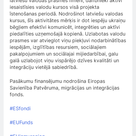
latviešu valodas prasmes līmeni, dalībnieki aktīvi
iesaistīsies valodu kursos visā projekta
īstenošanas periodā. Nodrošinot latviešu valodas
kursus, šīs aktivitātes mērķis ir dot iespēju ukraiņu
bēgļiem efektīvi komunicēt, integrēties un aktīvi
piedalīties uzņemošajā kopienā. Uzlabotas valodu
prasmes var atvieglot viņu piekļuvi nodarbinātības
iespējām, izglītības resursiem, sociālajiem
pakalpojumiem un sociālajai mijiedarbībai, galu
galā uzlabojot viņu vispārējo dzīves kvalitāti un
integrāciju vietējā sabiedrībā.
Pasākumu finansējumu nodrošina Eiropas
Savienība Patvēruma, migrācijas un integrācijas
fonds.
#ESfondi
#EUFunds