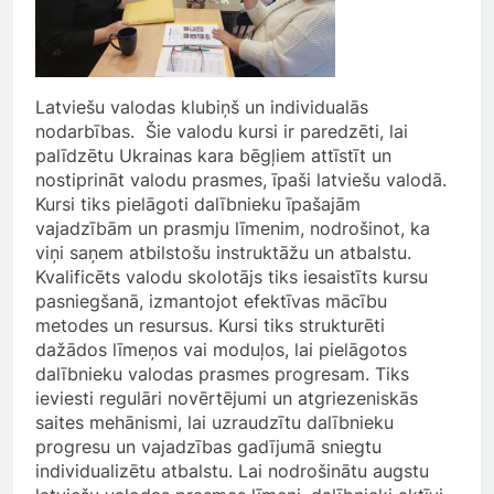
Latviešu valodas klubiņš un individualās
nodarbības. Šie valodu kursi ir paredzēti, lai
palīdzētu Ukrainas kara bēgļiem attīstīt un
nostiprināt valodu prasmes, īpaši latviešu valodā.
Kursi tiks pielāgoti dalībnieku īpašajām
vajadzībām un prasmju līmenim, nodrošinot, ka
viņi saņem atbilstošu instruktāžu un atbalstu.
Kvalificēts valodu skolotājs tiks iesaistīts kursu
pasniegšanā, izmantojot efektīvas mācību
metodes un resursus. Kursi tiks strukturēti
dažādos līmeņos vai moduļos, lai pielāgotos
dalībnieku valodas prasmes progresam. Tiks
ieviesti regulāri novērtējumi un atgriezeniskās
saites mehānismi, lai uzraudzītu dalībnieku
progresu un vajadzības gadījumā sniegtu
individualizētu atbalstu. Lai nodrošinātu augstu