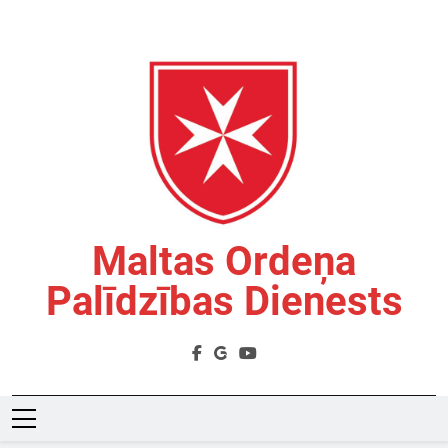
Skip
to
content
Maltas Ordeņa
Palīdzības Dienests
Labdarības Organizācija