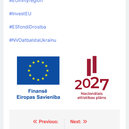
#EUinmyregion
#InvestEU
#ESfondiDrosiba
#NVOatbalstaUkrainu
Previous:
Next:
Ziņu