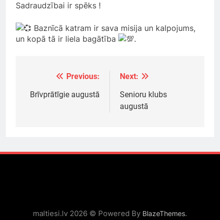
Sadraudzībai ir spēks !
Baznīcā katram ir sava misija un kalpojums,
un kopā tā ir liela bagātība
.
Previous:
Next:
Ziņu
izvēlne
Brīvprātīgie augustā
Senioru klubs
augustā
maltiesi.lv 2026 © Powered By
.
BlazeThemes