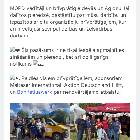
MOPD vadītāji un brīvprātīgie devās uz Aglonu, lai
dalītos pieredzē, pastāstītu par mūsu darbību un
iepazītos ar citu organizāciju brīvprātīgajiem, kuri
arī ir veltījuši sevi palīdzības un žēlsirdības
darbam.
Šis pasākums ir ne tikai iespēja
apmainīties
zināšanām un pieredzi, bet arī dziļi garīgs
notikums
.
Paldies visiem brīvprātīgajiem, sponsoriem –
Malteser International, Aktion Deutschland Hilft,
un
Bonifatiuswerk
par nenovērtējamo atbalstu!