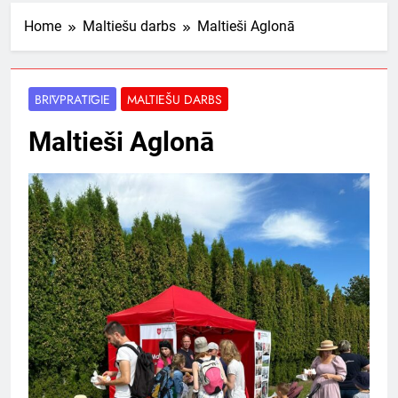
Home
Maltiešu darbs
Maltieši Aglonā
BRĪVPRĀTĪGIE
MALTIEŠU DARBS
Maltieši Aglonā