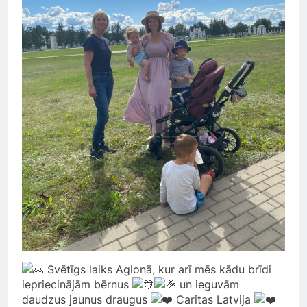
Svētīgs laiks Aglonā, kur arī mēs kādu brīdi
iepriecinājām bērnus
un ieguvām
daudzus jaunus draugus
Caritas Latvija