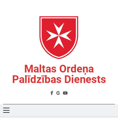
Skip
to
content
Maltas Ordeņa
Palīdzības Dienests
Labdarības Organizācija