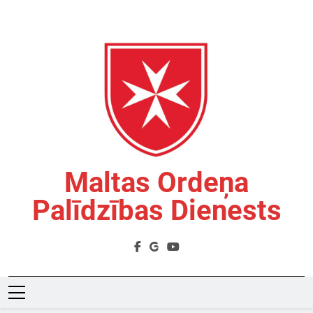
Skip
to
content
Maltas Ordeņa
Palīdzības Dienests
Labdarības Organizācija