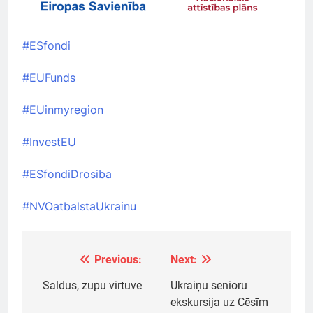
#ESfondi
#EUFunds
#EUinmyregion
#InvestEU
#ESfondiDrosiba
#NVOatbalstaUkrainu
Previous:
Next:
Ziņu
izvēlne
Saldus, zupu virtuve
Ukraiņu senioru
ekskursija uz Cēsīm