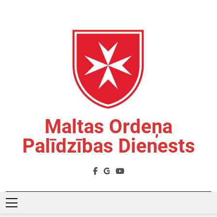
Skip
to
content
Maltas Ordeņa
Palīdzības Dienests
Labdarības Organizācija