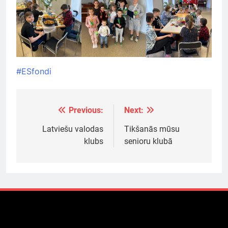
#ESfondi
Previous:
Next:
Ziņu
izvēlne
Latviešu valodas
Tikšanās mūsu
klubs
senioru klubā