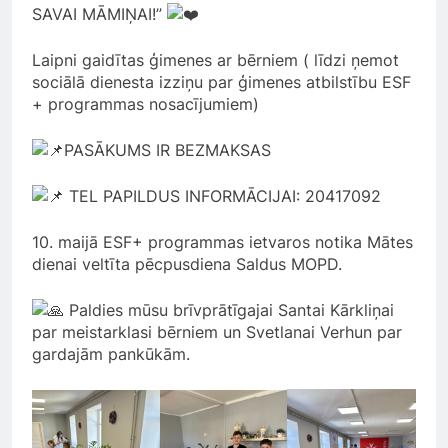
SAVAI MĀMIŅAI!”
Laipni gaidītas ģimenes ar bērniem ( līdzi ņemot
sociālā dienesta izziņu par ģimenes atbilstību ESF
+ programmas nosacījumiem)
PASĀKUMS IR BEZMAKSAS
TEL PAPILDUS INFORMĀCIJAI: 20417092
10. maijā ESF+ programmas ietvaros notika Mātes
dienai veltīta pēcpusdiena Saldus MOPD.
Paldies mūsu brīvprātīgajai Santai Kārkliņai
par meistarklasi bērniem un Svetlanai Verhun par
gardajām pankūkām.