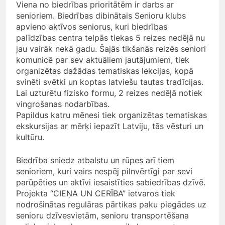
Viena no biedrības prioritātēm ir darbs ar
senioriem. Biedrības dibinātais Senioru klubs
apvieno aktīvos seniorus, kuri biedrības
palīdzības centra telpās tiekas 5 reizes nedēļā nu
jau vairāk nekā gadu. Šajās tikšanās reizēs seniori
komunicē par sev aktuāliem jautājumiem, tiek
organizētas dažādas tematiskas lekcijas, kopā
svinēti svētki un koptas latviešu tautas tradīcijas.
Lai uzturētu fizisko formu, 2 reizes nedēļā notiek
vingrošanas nodarbības.
Papildus katru mēnesi tiek organizētas tematiskas
ekskursijas ar mērķi iepazīt Latviju, tās vēsturi un
kultūru.
Biedrība sniedz atbalstu un rūpes arī tiem
senioriem, kuri vairs nespēj pilnvērtīgi par sevi
parūpēties un aktīvi iesaistīties sabiedrības dzīvē.
Projekta “CIEŅA UN CERĪBA” ietvaros tiek
nodrošinātas regulāras pārtikas paku piegādes uz
senioru dzīvesvietām, senioru transportēšana