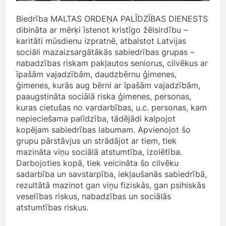
Biedrība MALTAS ORDEŅA PALĪDZĪBAS DIENESTS
dibināta ar mērķi īstenot kristīgo žēlsirdību –
karitāti mūsdienu izpratnē, atbalstot Latvijas
sociāli mazaizsargātākās sabiedrības grupas –
nabadzības riskam pakļautos seniorus, cilvēkus ar
īpašām vajadzībām, daudzbērnu ģimenes,
ģimenes, kurās aug bērni ar īpašām vajadzībām,
paaugstināta sociālā riska ģimenes, personas,
kuras cietušas no vardarbības, u.c. personas, kam
nepieciešama palīdzība, tādējādi kalpojot
kopējam sabiedrības labumam. Apvienojot šo
grupu pārstāvjus un strādājot ar tiem, tiek
mazināta viņu sociālā atstumtība, izolētība.
Darbojoties kopā, tiek veicināta šo cilvēku
sadarbība un savstarpība, iekļaušanās sabiedrībā,
rezultātā mazinot gan viņu fiziskās, gan psihiskās
veselības riskus, nabadzības un sociālās
atstumtības riskus.