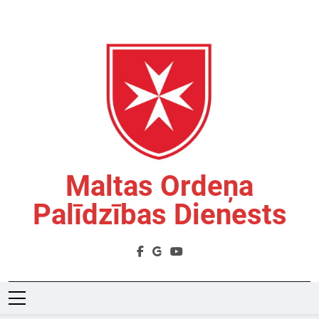
Skip
to
content
Maltas Ordeņa
Palīdzības Dienests
Labdarības Organizācija