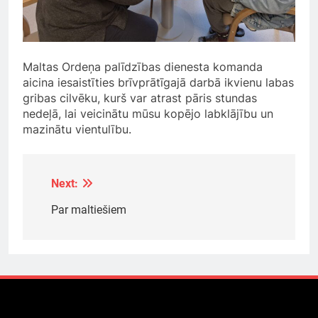
Maltas Ordeņa palīdzības dienesta komanda
aicina iesaistīties brīvprātīgajā darbā ikvienu labas
gribas cilvēku, kurš var atrast pāris stundas
nedeļā, lai veicinātu mūsu kopējo labklājību un
mazinātu vientulību.
Next:
Ziņu
izvēlne
Par maltiešiem