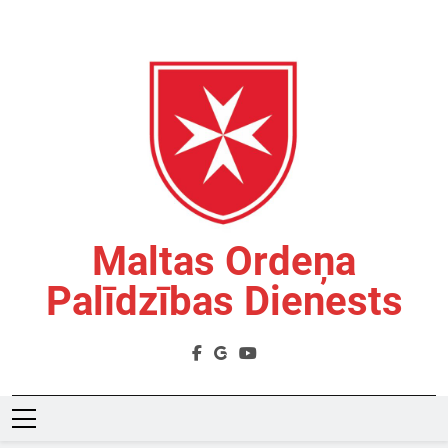
Skip
to
content
Maltas Ordeņa
Palīdzības Dienests
Labdarības Organizācija