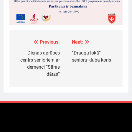
Previous:
Next:
Ziņu
izvēlne
Dienas aprūpes
“Draugu lokā”
centrs senioriem ar
senioru kluba koris
demenci “Sāras
dārzs”