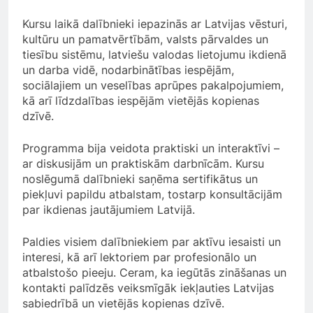
Kursu laikā dalībnieki iepazinās ar Latvijas vēsturi,
kultūru un pamatvērtībām, valsts pārvaldes un
tiesību sistēmu, latviešu valodas lietojumu ikdienā
un darba vidē, nodarbinātības iespējām,
sociālajiem un veselības aprūpes pakalpojumiem,
kā arī līdzdalības iespējām vietējās kopienas
dzīvē.
Programma bija veidota praktiski un interaktīvi –
ar diskusijām un praktiskām darbnīcām. Kursu
noslēgumā dalībnieki saņēma sertifikātus un
piekļuvi papildu atbalstam, tostarp konsultācijām
par ikdienas jautājumiem Latvijā.
Paldies visiem dalībniekiem par aktīvu iesaisti un
interesi, kā arī lektoriem par profesionālo un
atbalstošo pieeju. Ceram, ka iegūtās zināšanas un
kontakti palīdzēs veiksmīgāk iekļauties Latvijas
sabiedrībā un vietējās kopienas dzīvē.