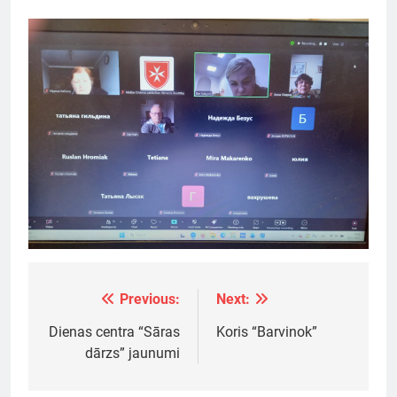
Previous:
Next:
Ziņu
izvēlne
Dienas centra “Sāras
Koris “Barvinok”
dārzs” jaunumi