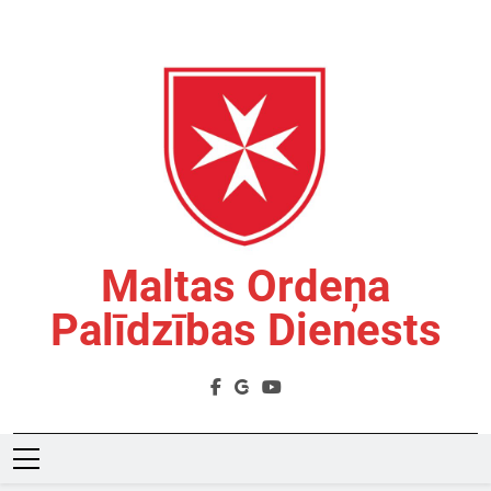
Skip
to
content
Maltas Ordeņa
Palīdzības Dienests
Labdarības Organizācija