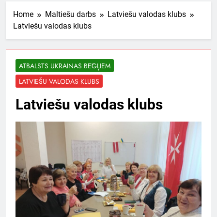
Home
Maltiešu darbs
Latviešu valodas klubs
Latviešu valodas klubs
ATBALSTS UKRAINAS BĒGĻIEM
LATVIEŠU VALODAS KLUBS
Latviešu valodas klubs