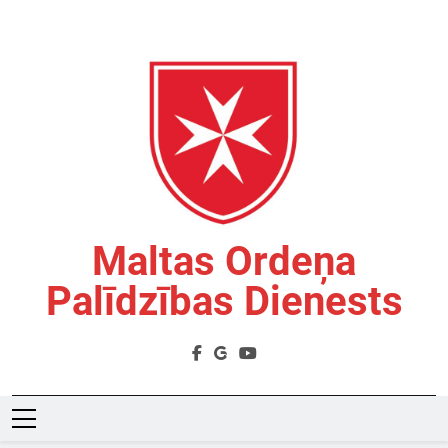
Skip
to
content
Maltas Ordeņa
Palīdzības Dienests
Labdarības Organizācija