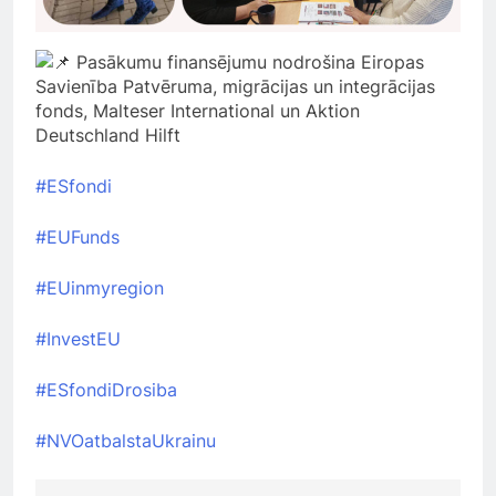
Pasākumu finansējumu nodrošina Eiropas
Savienība Patvēruma, migrācijas un integrācijas
fonds, Malteser International un Aktion
Deutschland Hilft
#ESfondi
#EUFunds
#EUinmyregion
#InvestEU
#ESfondiDrosiba
#NVOatbalstaUkrainu