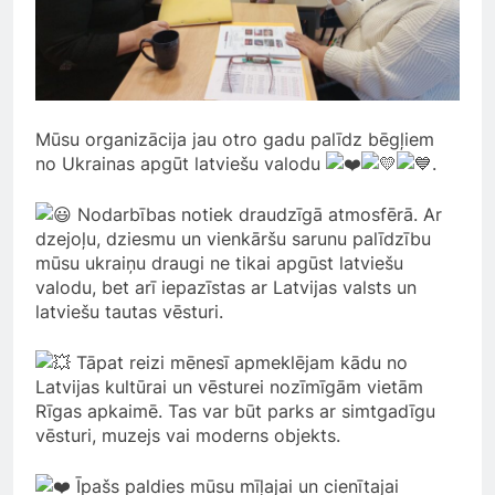
Mūsu organizācija jau otro gadu palīdz bēgļiem
no Ukrainas apgūt latviešu valodu
.
Nodarbības notiek draudzīgā atmosfērā. Ar
dzejoļu, dziesmu un vienkāršu sarunu palīdzību
mūsu ukraiņu draugi ne tikai apgūst latviešu
valodu, bet arī iepazīstas ar Latvijas valsts un
latviešu tautas vēsturi.
Tāpat reizi mēnesī apmeklējam kādu no
Latvijas kultūrai un vēsturei nozīmīgām vietām
Rīgas apkaimē. Tas var būt parks ar simtgadīgu
vēsturi, muzejs vai moderns objekts.
Īpašs paldies mūsu mīļajai un cienītajai