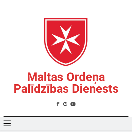
Skip
to
content
Maltas Ordeņa
Palīdzības Dienests
Labdarības Organizācija