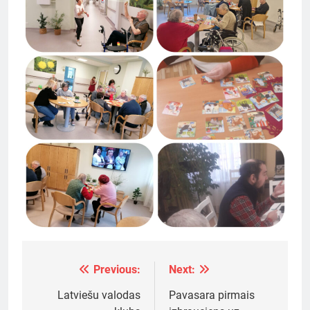
Previous:
Next:
Ziņu
izvēlne
Latviešu valodas
Pavasara pirmais