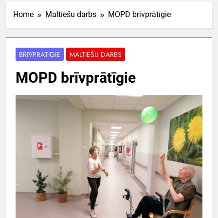
Home
Maltiešu darbs
MOPD brīvprātīgie
BRĪVPRĀTĪGIE
MALTIEŠU DARBS
MOPD brīvprātīgie