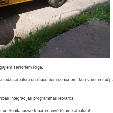
gajiem senioriem Rīgā.
edza atbalstu un rūpes tiem senioriem, kuri vairs nespēj pil
drības integrācijas programmas ietvaros.
ai un Bonifatiuswerk par nenovērtējamo atbalstu!