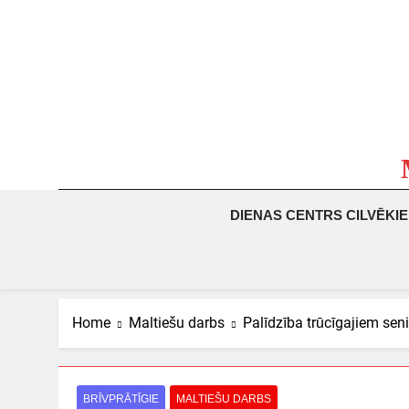
Skip
to
content
DIENAS CENTRS CILVĒKI
Home
Maltiešu darbs
Palīdzība trūcīgajiem sen
BRĪVPRĀTĪGIE
MALTIEŠU DARBS