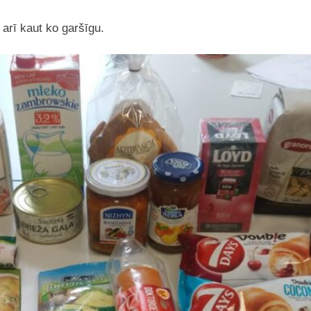
arī kaut ko garšīgu.