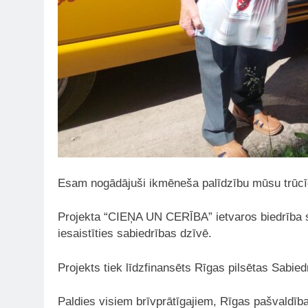
Esam nogādājuši ikmēneša palīdzību mūsu trūcī
Projekta “CIEŅA UN CERĪBA” ietvaros biedrība sni
iesaistīties sabiedrības dzīvē.
Projekts tiek līdzfinansēts Rīgas pilsētas Sabie
Paldies visiem brīvprātīgajiem, Rīgas pašvaldīb