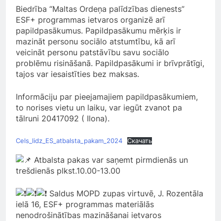
Biedrība “Maltas Ordeņa palīdzības dienests”
ESF+ programmas ietvaros organizē arī
papildpasākumus. Papildpasākumu mērķis ir
mazināt personu sociālo atstumtību, kā arī
veicināt personu patstāvību savu sociālo
problēmu risināšanā. Papildpasākumi ir brīvprātīgi,
tajos var iesaistīties bez maksas.
Informāciju par pieejamajiem papildpasākumiem,
to norises vietu un laiku, var iegūt zvanot pa
tālruni 20417092 ( Ilona).
Cels_lidz_ES_atbalsta_pakam_2024
Скачать
Atbalsta pakas var saņemt pirmdienās un
trešdienās plkst.10.00-13.00
Saldus MOPD zupas virtuvē, J. Rozentāla
ielā 16, ESF+ programmas materiālās
nenodrošinātības mazināšanai ietvaros