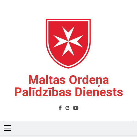
Skip
to
content
Maltas Ordeņa
Palīdzības Dienests
Labdarības Organizācija