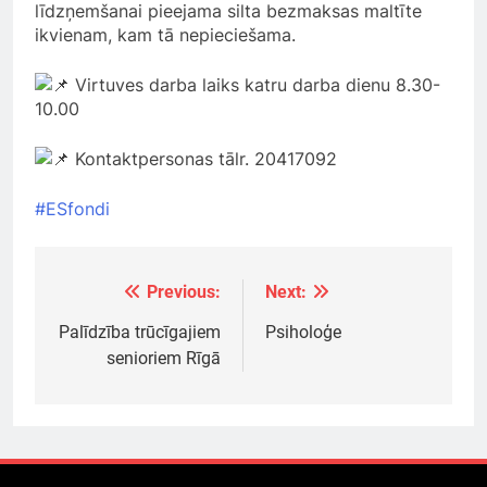
līdzņemšanai pieejama silta bezmaksas maltīte
ikvienam, kam tā nepieciešama.
Virtuves darba laiks katru darba dienu 8.30-
10.00
Kontaktpersonas tālr. 20417092
#ESfondi
Previous:
Next:
Ziņu
izvēlne
Palīdzība trūcīgajiem
Psiholoģe
senioriem Rīgā